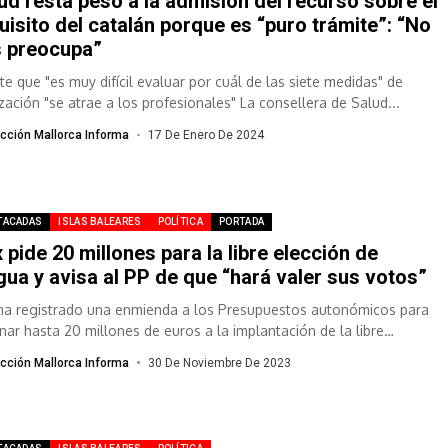
ud resta peso a la admisión del recurso sobre el
uisito del catalán porque es “puro trámite”: “No
 preocupa”
te que "es muy difícil evaluar por cuál de las siete medidas" de
ización "se atrae a los profesionales" La consellera de Salud...
cción Mallorca Informa
17 De Enero De 2024
TACADAS
ISLAS BALEARES
POLÍTICA
PORTADA
 pide 20 millones para la libre elección de
gua y avisa al PP de que “hará valer sus votos”
ha registrado una enmienda a los Presupuestos autonómicos para
inar hasta 20 millones de euros a la implantación de la libre
ión...
cción Mallorca Informa
30 De Noviembre De 2023