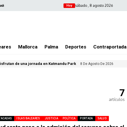
sábado , 8 agosto 2026
ий
Hoy
eares
Mallorca
Palma
Deportes
Contraportada
isfrutan de una jornada en Katmandu Park
8 De Agosto De 2026
7
artículos
TACADAS
ISLAS BALEARES
JUSTICIA
POLÍTICA
PORTADA
SALUD