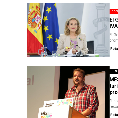
ECO
El 
IVA
El G
pror
econ
Reda
DES
MÉS
tur
pr
El c
reco
la p
Reda