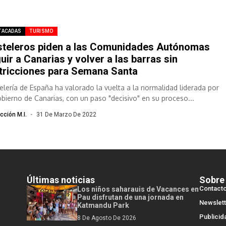
TACADAS
TURISMO
teleros piden a las Comunidades Autónomas
uir a Canarias y volver a las barras sin
tricciones para Semana Santa
elería de España ha valorado la vuelta a la normalidad liderada por
obierno de Canarias, con un paso "decisivo" en su proceso...
cción M.I.
31 De Marzo De 2022
Últimas noticias
Sobre
Contact
Los niños saharauis de Vacances en
Pau disfrutan de una jornada en
Newslett
Katmandu Park
Publicid
8 De Agosto De 2026