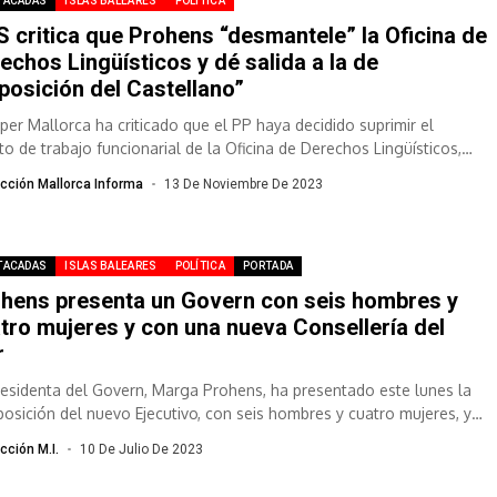
TACADAS
ISLAS BALEARES
POLÍTICA
 critica que Prohens “desmantele” la Oficina de
echos Lingüísticos y dé salida a la de
posición del Castellano”
per Mallorca ha criticado que el PP haya decidido suprimir el
to de trabajo funcionarial de la Oficina de Derechos Lingüísticos,
.
cción Mallorca Informa
13 De Noviembre De 2023
TACADAS
ISLAS BALEARES
POLÍTICA
PORTADA
hens presenta un Govern con seis hombres y
tro mujeres y con una nueva Consellería del
r
residenta del Govern, Marga Prohens, ha presentado este lunes la
osición del nuevo Ejecutivo, con seis hombres y cuatro mujeres, y
.
cción M.I.
10 De Julio De 2023