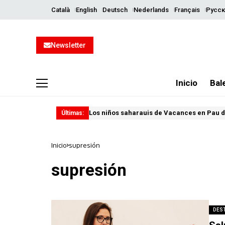
Català
English
Deutsch
Nederlands
Français
Русск
Newsletter
Inicio
Bal
Los niños saharauis de Vacances en Pau d
Últimas:
Inicio
supresión
supresión
DES