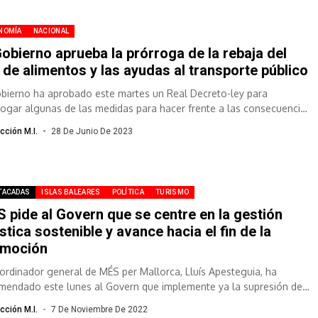
NOMÍA
NACIONAL
Gobierno aprueba la prórroga de la rebaja del
 de alimentos y las ayudas al transporte público
obierno ha aprobado este martes un Real Decreto-ley para
rogar algunas de las medidas para hacer frente a las consecuencias
ómicas de...
cción M.I.
28 De Junio De 2023
TACADAS
ISLAS BALEARES
POLÍTICA
TURISMO
 pide al Govern que se centre en la gestión
ística sostenible y avance hacia el fin de la
omoción
oordinador general de MÉS per Mallorca, Lluís Apesteguia, ha
mendado este lunes al Govern que implemente ya la supresión de
romoción...
cción M.I.
7 De Noviembre De 2022