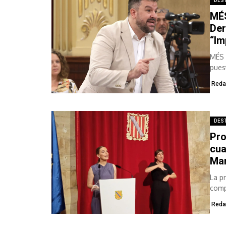
DES
MÉS
Der
“Im
MÉS 
pues
con..
Reda
DES
Pro
cua
Ma
La p
comp
que..
Reda