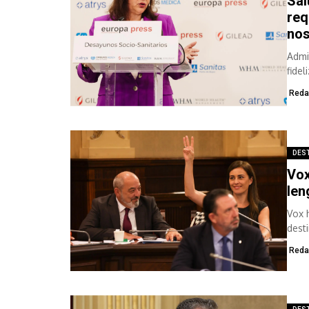
Sal
req
nos
Admi
fidel
Reda
DES
Vox
len
Vox 
dest
elecc
Reda