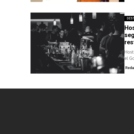
DES
Hos
seg
res
Host
el G
Reda