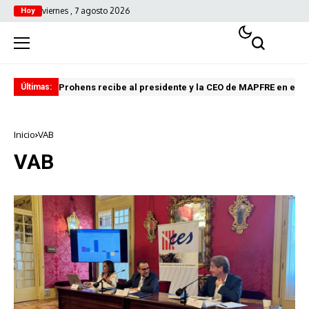
viernes , 7 agosto 2026
Hoy
Prohens recibe al presidente y la CEO de MAPFRE en el C
El 
Últimas:
Inicio
VAB
VAB