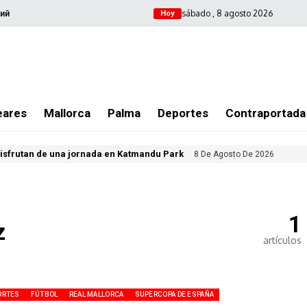
sábado , 8 agosto 2026
ий
Hoy
eares
Mallorca
Palma
Deportes
Contraportada
isfrutan de una jornada en Katmandu Park
8 De Agosto De 2026
1
z
artículos
ORTES
FÚTBOL
REAL MALLORCA
SUPERCOPA DE ESPAÑA