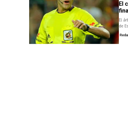
El 
fin
El á
de E
Reda