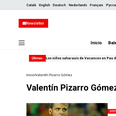
Català
English
Deutsch
Nederlands
Français
Русск
Newsletter
Inicio
Bal
Los niños saharauis de Vacances en Pau d
Últimas:
Inicio
Valentín Pizarro Gómez
Valentín Pizarro Góme
DEP