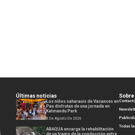
Últimas noticias
Sobre
Contact
Los niños saharauis de Vacances en
Pau disfrutan de una jornada en
Newslett
Katmandu Park
Publicid
8 De Agosto De 2026
Todas la
ABAQUA encarga la rehabilitación
l
de un tramo de la conducción entre