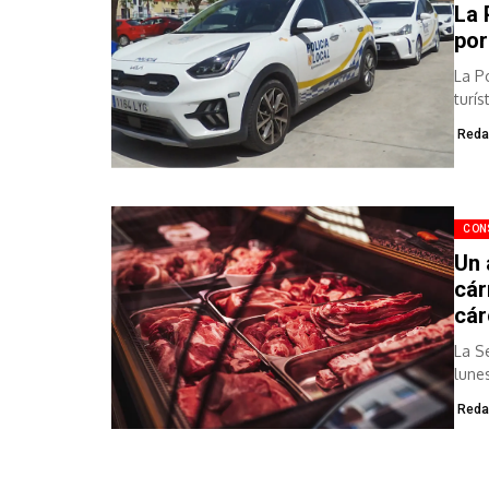
La 
por
La P
turís
Reda
CON
Un 
cár
cár
La S
lunes
Reda