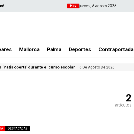
jueves , 6 agosto 2026
ий
Hoy
eares
Mallorca
Palma
Deportes
Contraportada
 ‘Patis oberts’ durante el curso escolar
6 De Agosto De 2026
2
artículos
IÀ
DESTACADAS