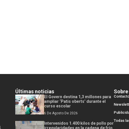
Últimas noticias
Sobre
Contact
El Govern destina 1,3 millones para
ampliar ‘Patis oberts’ durante el
Newslett
curso escolar
Publicid
6 De Agosto De 2026
Todas la
Intervenidos 1.400 kilos de pollo por
l
irregularidades en la cadena de frío