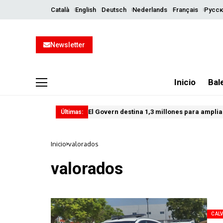
Català
English
Deutsch
Nederlands
Français
Русск
Newsletter
Inicio
Bal
El Govern destina 1,3 millones para ampliar
Últimas:
Inicio
valorados
valorados
CALV