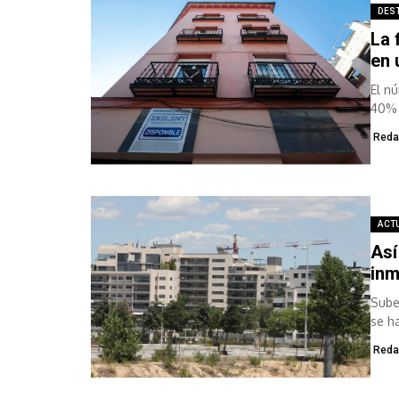
DES
La 
en 
El n
40% 
Reda
ACT
Así
inm
Sube
se h
Reda