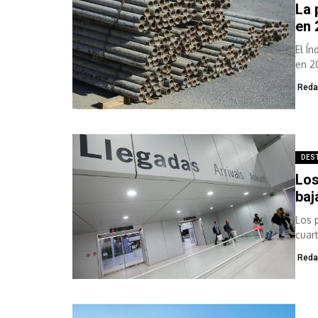
La 
en 
El Í
en 2
Reda
DES
Los
baj
Los 
cuar
un...
Reda