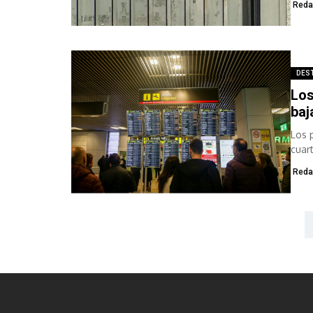
Reda
DES
Los
baj
Los 
cuar
un...
Reda