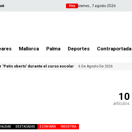
viernes , 7 agosto 2026
ий
Hoy
eares
Mallorca
Palma
Deportes
Contraportada
 ‘Patis oberts’ durante el curso escolar
6 De Agosto De 2026
10
artículos
UALIDAD
DESTACADAS
ECONOMÍA
INDUSTRIA