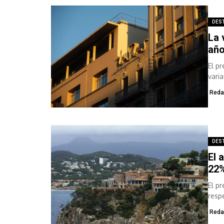
DES
La 
año
El p
vari
Reda
DES
El 
22%
El p
resp
de...
Reda