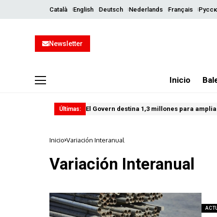
Català
English
Deutsch
Nederlands
Français
Русск
Newsletter
Inicio
Bal
El Govern destina 1,3 millones para ampliar
Últimas:
Inicio
Variación Interanual
Variación Interanual
ACT