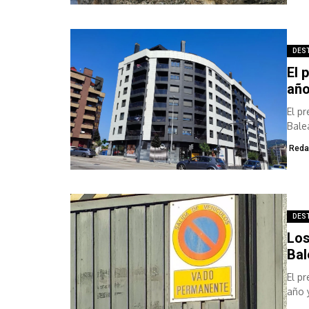
DES
El 
año
El p
Bale
Reda
DES
Los
Bal
El p
año 