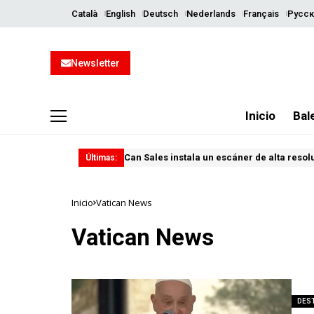
Català
English
Deutsch
Nederlands
Français
Русск
Newsletter
Inicio
Bal
Can Sales instala un escáner de alta resol
Últimas:
Inicio
Vatican News
Vatican News
DES