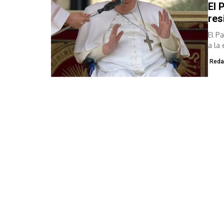
El 
res
El Pa
a la
Reda