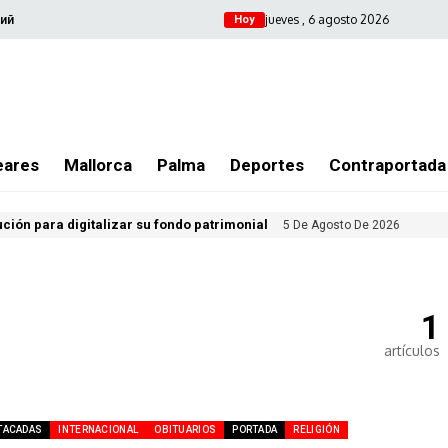
jueves , 6 agosto 2026
ий
Hoy
eares
Mallorca
Palma
Deportes
Contraportada
ución para digitalizar su fondo patrimonial
5 De Agosto De 2026
1
artículos
TACADAS
INTERNACIONAL
OBITUARIOS
PORTADA
RELIGIÓN