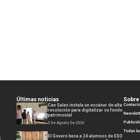
Últimas noticias
Sobre
Contact
Can Sales instala un escáner de alta
resolución para digitalizar su fondo
Newslett
patrimonial
Publicid
5 De Agosto De 2026
Todas la
El Govern beca a 24 alumnos de ESO
l