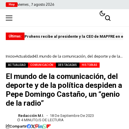
viernes , 7 agosto 2026
Hoy
Prohens recibe al presidente y la CEO de MAPFRE en el C
El 
Últimas:
Inicio
Actualidad
El mundo de la comunicación, del deporte y de la
política despiden a Pepe Domingo Castaño, un
“genio de la radio”
ACTUALIDAD
COMUNICACIÓN
DESTACADAS
HISTORIAS
El mundo de la comunicación, del
deporte y de la política despiden a
Pepe Domingo Castaño, un “genio
de la radio”
Redacción M.I.
18 De Septiembre De 2023
4 MINUTO/S DE LECTURA
Compartir