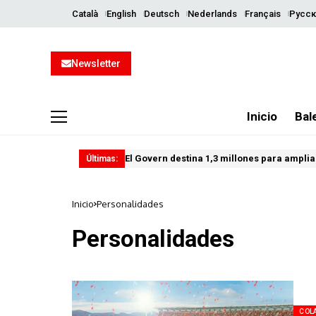
Català
English
Deutsch
Nederlands
Français
Русск
Newsletter
Inicio
Bal
El Govern destina 1,3 millones para ampliar
Últimas:
Inicio
Personalidades
Personalidades
COL