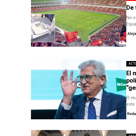
De 
No e
Espa
Aleja
ACT
El 
pol
“ge
El m
este
Reda