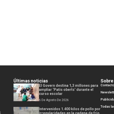
Últimas noticias
Sobre
Contact
El Govern destina 1,3 millones para
ampliar ‘Patis oberts’ durante el
Newslett
curso escolar
Publicid
6 De Agosto De 2026
Todas la
Intervenidos 1.400 kilos de pollo por
l
irregularidades en la cadena de frío