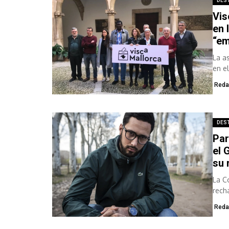
DES
Vis
en 
“em
La a
en e
Reda
DES
Par
el 
su 
La C
rech
Reda