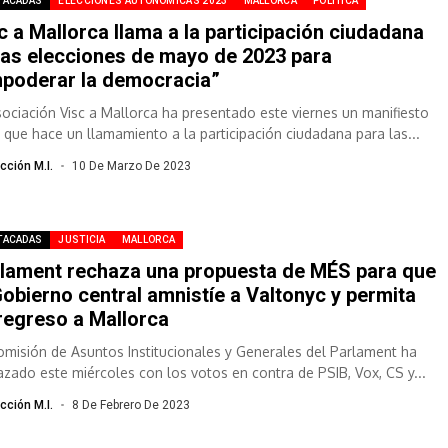
TACADAS
ELECCIONES AUTONÓMICAS 2023
MALLORCA
POLÍTICA
c a Mallorca llama a la participación ciudadana
las elecciones de mayo de 2023 para
poderar la democracia”
sociación Visc a Mallorca ha presentado este viernes un manifiesto
l que hace un llamamiento a la participación ciudadana para las...
cción M.I.
10 De Marzo De 2023
TACADAS
JUSTICIA
MALLORCA
lament rechaza una propuesta de MÉS para que
Gobierno central amnistíe a Valtonyc y permita
regreso a Mallorca
omisión de Asuntos Institucionales y Generales del Parlament ha
azado este miércoles con los votos en contra de PSIB, Vox, CS y...
cción M.I.
8 De Febrero De 2023