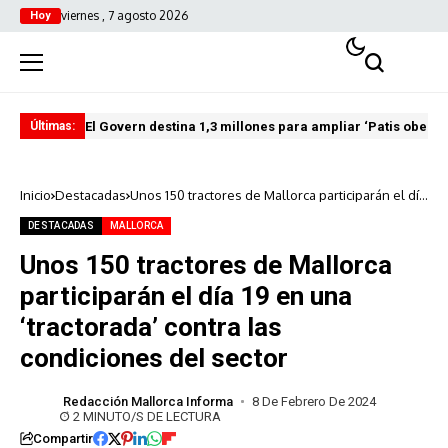
viernes , 7 agosto 2026
Hoy
El Govern destina 1,3 millones para ampliar ‘Patis oberts
Int
Últimas:
Inicio
Destacadas
Unos 150 tractores de Mallorca participarán el día
19 en una ‘tractorada’ contra las condiciones del
sector
DESTACADAS
MALLORCA
Unos 150 tractores de Mallorca
participarán el día 19 en una
‘tractorada’ contra las
condiciones del sector
Redacción Mallorca Informa
8 De Febrero De 2024
2 MINUTO/S DE LECTURA
Compartir