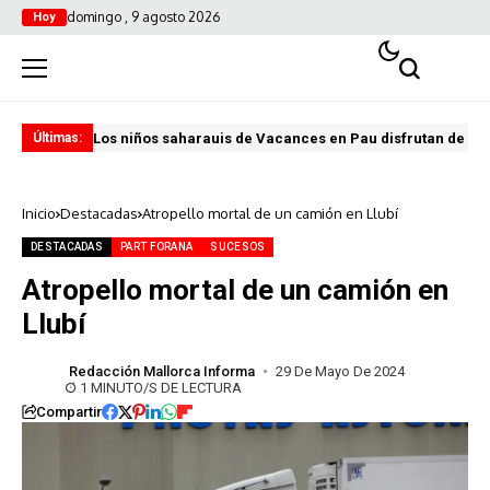
domingo , 9 agosto 2026
Hoy
Los niños saharauis de Vacances en Pau disfrutan de u
ABA
Últimas:
Inicio
Destacadas
Atropello mortal de un camión en Llubí
DESTACADAS
PART FORANA
SUCESOS
Atropello mortal de un camión en
Llubí
Redacción Mallorca Informa
29 De Mayo De 2024
1 MINUTO/S DE LECTURA
Compartir