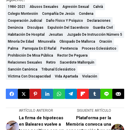
1984-2021
Abusos Sexuales
Agresión Sexual
Calvià
Colegio Montesión
Compañía De Jesús
Condena
Cooperación Judicial
Daño Físico Y Psíquico
Declaraciones
Denúncia
Disculpas
Expulsión Del Sacerdocio
Guardia Civil
Habitación De Hospital
Jesuitas
Juzgado De Instrucción Número 5
Minoría De Edad
Minusvalía
Obispado De Mallorca
Oración
Palma
Parroquia En El Rafal
Penitencia
Proceso Eclesiástico
Prohibición De Misa Pública
Rector De Peguera
Relaciones Sexuales
Retiro
Sacerdote Mallorquín
Sanción Canónica
Tribunal Eclesiástico
Víctima Con Discapacidad
Vida Apartada
Violación
ARTÍCULO ANTERIOR
SIGUIENTE ARTÍCULO
La firma de hipotecas
Plataforma per la
en Baleares vuelve a
Memòria convoca una