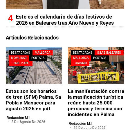
Este es el calendario de días festivos de
2026 en Baleares tras Año Nuevo y Reyes
Artículos Relacionados
DESTACADAS
MALLORCA
DESTACADAS
ISLAS BALEARES
MOVILIDAD
PORTADA
MALLORCA
PORTADA
TRANSPORTE
TURISMO
Estos son los horarios
La manifestación contra
de tren (SFM) Palma, Sa
la masificación turística
Pobla y Manacor para
reúne hasta 25.000
agosto 2026 en pdf
personas y termina con
incidentes en Palma
Redacción M.I.
2 De Agosto De 2026
Redacción M.I.
26 De Julio De 2026