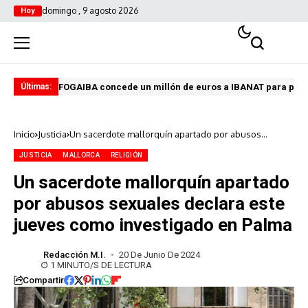
domingo , 9 agosto 2026
Hoy
FOGAIBA concede un millón de euros a IBANAT para prev
Edu
Últimas:
Inicio
Justicia
Un sacerdote mallorquín apartado por abusos
sexuales declara este jueves como investigado en
Palma
JUSTICIA
MALLORCA
RELIGIÓN
Un sacerdote mallorquín apartado
por abusos sexuales declara este
jueves como investigado en Palma
Redacción M.I.
20 De Junio De 2024
1 MINUTO/S DE LECTURA
Compartir