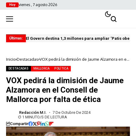
viernes , 7 agosto 2026
Hoy
El Govern destina 1,3 millones para ampliar ‘Patis oberts
Int
Últimas:
Inicio
Destacadas
VOX pedirá la dimisión de Jaume Alzamora en el
Consell de Mallorca por falta de ética
DESTACADAS
MALLORCA
POLÍTICA
VOX pedirá la dimisión de Jaume
Alzamora en el Consell de
Mallorca por falta de ética
Redacción M.I.
7 De Octubre De 2024
1 MINUTO/S DE LECTURA
Compartir