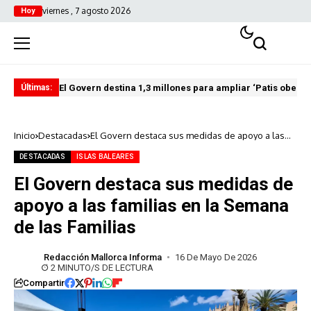
viernes , 7 agosto 2026
Hoy
El Govern destina 1,3 millones para ampliar ‘Patis oberts
Int
Últimas:
Inicio
Destacadas
El Govern destaca sus medidas de apoyo a las
familias en la Semana de las Familias
DESTACADAS
ISLAS BALEARES
El Govern destaca sus medidas de
apoyo a las familias en la Semana
de las Familias
Redacción Mallorca Informa
16 De Mayo De 2026
2 MINUTO/S DE LECTURA
Compartir