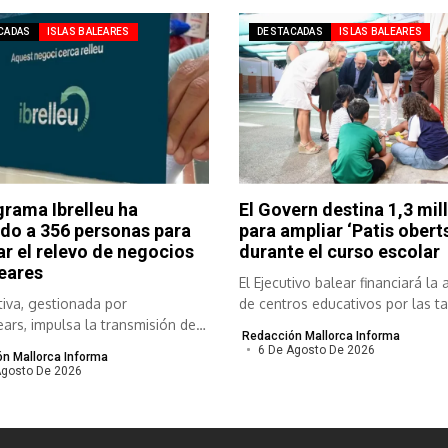
CADAS
ISLAS BALEARES
DESTACADAS
ISLAS BALEARES
grama Ibrelleu ha
El Govern destina 1,3 mil
do a 356 personas para
para ampliar ‘Patis oberts
tar el relevo de negocios
durante el curso escolar
eares
El Ejecutivo balear financiará la 
ativa, gestionada por
de centros educativos por las ta
ars, impulsa la transmisión de
Redacción Mallorca Informa
 viables para...
6 De Agosto De 2026
n Mallorca Informa
Agosto De 2026