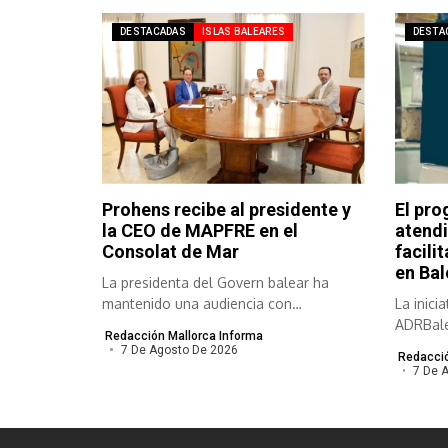
DESTACADAS
ISLAS BALEARES
DESTA
Prohens recibe al presidente y
El pro
la CEO de MAPFRE en el
atendi
Consolat de Mar
facili
en Bal
La presidenta del Govern balear ha
mantenido una audiencia con
La inici
responsables de...
ADRBale
Redacción Mallorca Informa
empresas
7 De Agosto De 2026
Redacció
7 De 