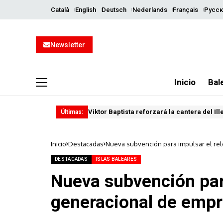
Català
English
Deutsch
Nederlands
Français
Русск
Newsletter
Inicio
Bal
Viktor Baptista reforzará la cantera del Il
Últimas:
Inicio
Destacadas
Nueva subvención para impulsar el re
DESTACADAS
ISLAS BALEARES
Nueva subvención par
generacional de empr