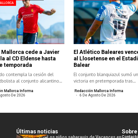
MALLORCA
 Mallorca cede a Javier
El Atlético Baleares venc
la al CD Eldense hasta
al Llosetense en el Estadi
de temporada
Balear
do contempla la cesión del
El conjunto blanquiazul sumó u
tbolista al conjunto alicantino
victoria en pretemporada tras
imponerse con...
n Mallorca Informa
Redacción Mallorca Informa
Agosto De 2026
6 De Agosto De 2026
Últimas noticias
Sobre
Contact
Los niños saharauis de Vacances en