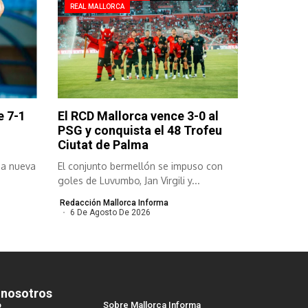
REAL MALLORCA
e 7-1
El RCD Mallorca vence 3-0 al
PSG y conquista el 48 Trofeu
Ciutat de Palma
na nueva
El conjunto bermellón se impuso con
goles de Luvumbo, Jan Virgili y...
Redacción Mallorca Informa
6 De Agosto De 2026
 nosotros
o
Sobre Mallorca Informa