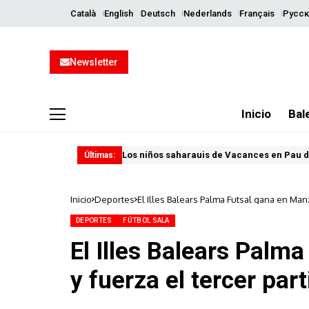
Català
English
Deutsch
Nederlands
Français
Русск
Newsletter
Inicio
Bal
Los niños saharauis de Vacances en Pau d
Últimas:
Inicio
Deportes
El Illes Balears Palma Futsal gana en Man
DEPORTES
FÚTBOL SALA
El Illes Balears Palm
y fuerza el tercer par