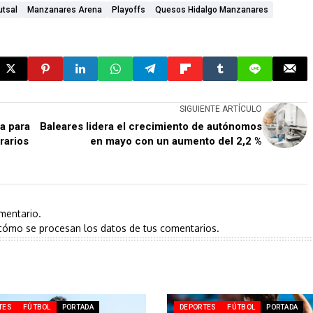
utsal
Manzanares Arena
Playoffs
Quesos Hidalgo Manzanares
SIGUIENTE ARTÍCULO
a para
Baleares lidera el crecimiento de autónomos
rarios
en mayo con un aumento del 2,2 %
mentario.
cómo se procesan los datos de tus comentarios.
TES
FÚTBOL
PORTADA
DEPORTES
FÚTBOL
PORTADA