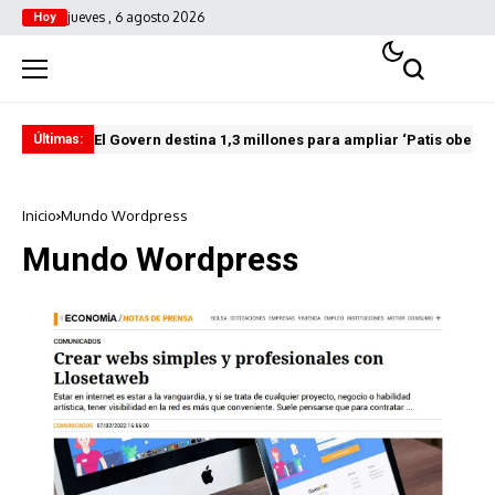
jueves , 6 agosto 2026
Hoy
El Govern destina 1,3 millones para ampliar ‘Patis oberts
Int
Últimas:
Inicio
Mundo Wordpress
Mundo Wordpress