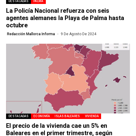
DESTACADAS
PALMA
La Policía Nacional refuerza con seis
agentes alemanes la Playa de Palma hasta
octubre
Redacción Mallorca Informa
9 De Agosto De 2024
DESTACADAS
ECONOMÍA
ISLAS BALEARES
VIVIENDA
El precio de la vivienda cae un 5% en
Baleares en el primer trimestre, según