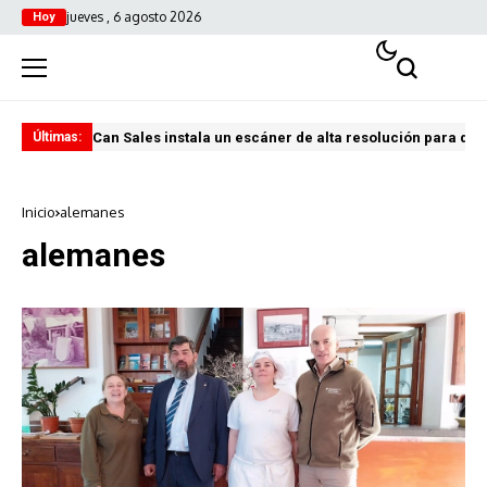
jueves , 6 agosto 2026
Hoy
Can Sales instala un escáner de alta resolución para digi
El 
Últimas:
Inicio
alemanes
alemanes