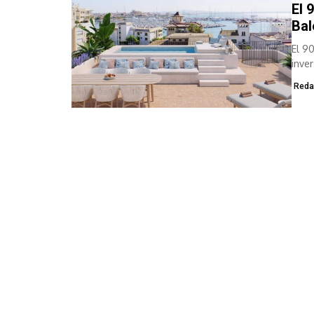
El 
Bal
El 9
inve
Reda