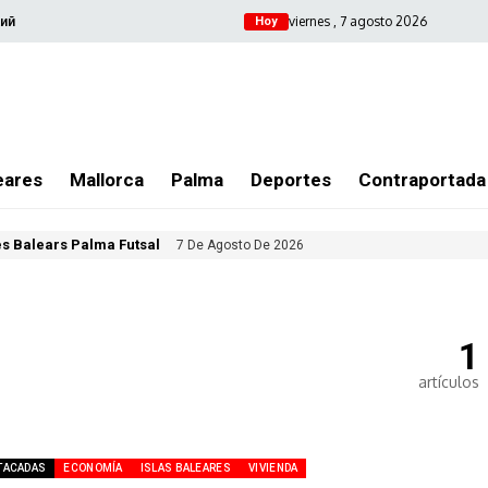
viernes , 7 agosto 2026
ий
Hoy
eares
Mallorca
Palma
Deportes
Contraportada
les Balears Palma Futsal
7 De Agosto De 2026
1
artículos
TACADAS
ECONOMÍA
ISLAS BALEARES
VIVIENDA