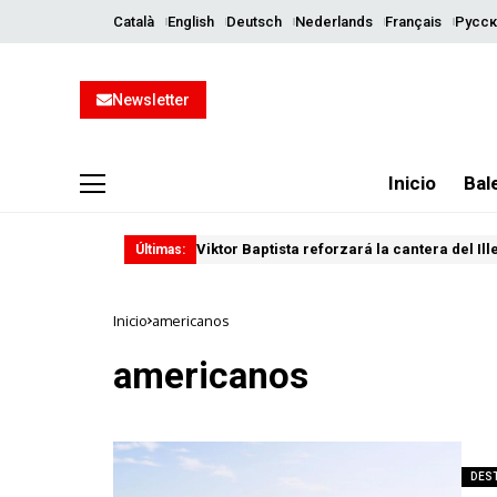
Català
English
Deutsch
Nederlands
Français
Русск
Newsletter
Inicio
Bal
Viktor Baptista reforzará la cantera del Il
Últimas:
Inicio
americanos
americanos
DES