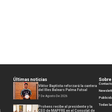
Últimas noticias
Sobre
Contact
Viktor Baptista reforzará la cantera
del Illes Balears Palma Futsal
Newslett
7 De Agosto De 2026
Publicid
Todas la
Prohens recibe al presidente y la
l
CEO de MAPFRE en el Consolat de