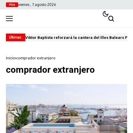
viernes , 7 agosto 2026
Hoy
Viktor Baptista reforzará la cantera del Illes Balears Pal
Pro
Últimas:
Inicio
comprador extranjero
comprador extranjero