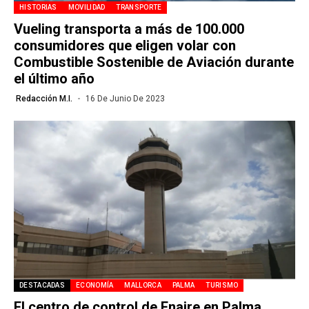
HISTORIAS
MOVILIDAD
TRANSPORTE
Vueling transporta a más de 100.000
consumidores que eligen volar con
Combustible Sostenible de Aviación durante
el último año
Redacción M.I.
16 De Junio De 2023
DESTACADAS
ECONOMÍA
MALLORCA
PALMA
TURISMO
El centro de control de Enaire en Palma