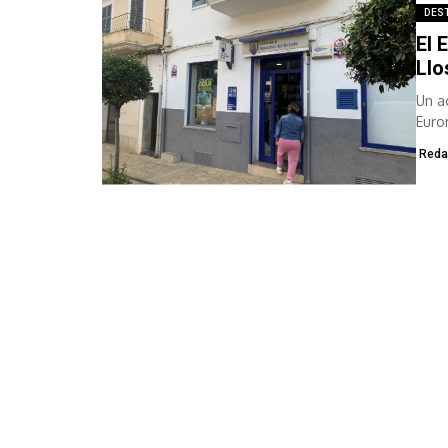
DES
El 
Llo
Un a
Euro
26.2
Reda