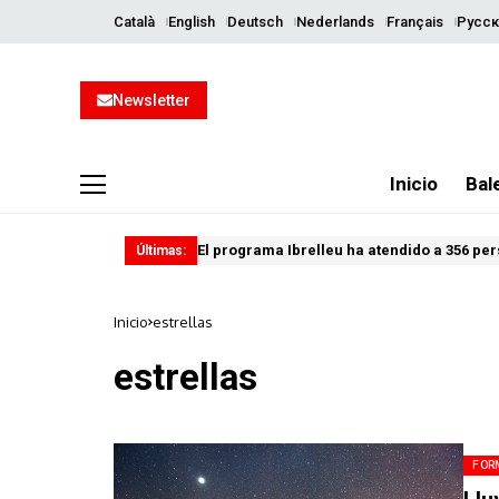
Català
English
Deutsch
Nederlands
Français
Русск
Newsletter
Inicio
Bal
El programa Ibrelleu ha atendido a 356 per
Últimas:
Inicio
estrellas
estrellas
FOR