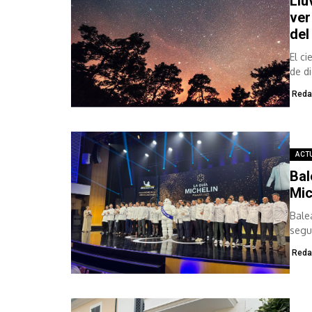
Llu
ver
del
El c
de di
Reda
ACT
Bal
Mic
Bale
segu
de...
Reda