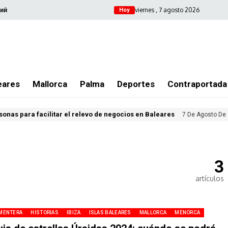
viernes , 7 agosto 2026
ий
Hoy
eares
Mallorca
Palma
Deportes
Contraportada
sonas para facilitar el relevo de negocios en Baleares
7 De Agosto De
3
artículos
MENTERA
HISTORIAS
IBIZA
ISLAS BALEARES
MALLORCA
MENORCA