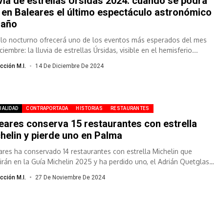
via de estrellas Úrsidas 2024: cuándo se podrá
 en Baleares el último espectáculo astronómico
 año
ielo nocturno ofrecerá uno de los eventos más esperados del mes
ciembre: la lluvia de estrellas Úrsidas, visible en el hemisferio...
cción M.I.
14 De Diciembre De 2024
UALIDAD
CONTRAPORTADA
HISTORIAS
RESTAURANTES
eares conserva 15 restaurantes con estrella
helin y pierde uno en Palma
ares ha conservado 14 restaurantes con estrella Michelin que
irán en la Guía Michelin 2025 y ha perdido uno, el Adrián Quetglas
cción M.I.
27 De Noviembre De 2024