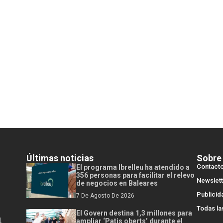
Últimas noticias
Sobre
Contact
El programa Ibrelleu ha atendido a
356 personas para facilitar el relevo
Newslett
de negocios en Baleares
Publicid
7 De Agosto De 2026
Todas la
El Govern destina 1,3 millones para
l
ampliar ‘Patis oberts’ durante el