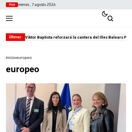
viernes , 7 agosto 2026
Hoy
Viktor Baptista reforzará la cantera del Illes Balears Pal
Pro
Últimas:
Inicio
europeo
europeo