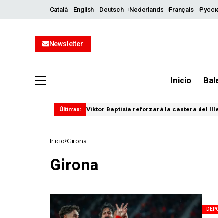
Català
English
Deutsch
Nederlands
Français
Русск
Newsletter
Inicio
Bal
Viktor Baptista reforzará la cantera del Il
Últimas:
Inicio
Girona
Girona
DEP