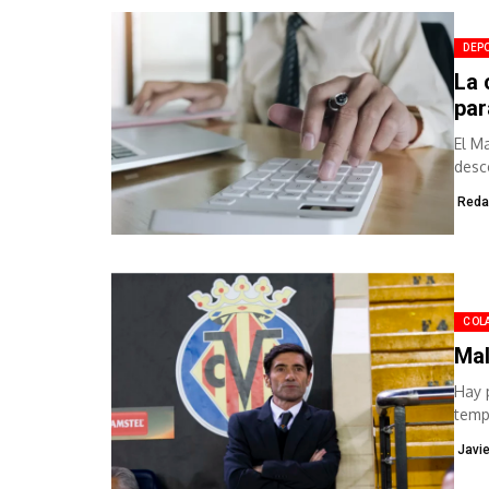
DEP
La 
par
El M
desc
porq
Reda
COL
Mal
Hay 
temp
Javi