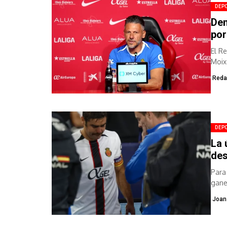
DEP
Dem
por
El R
Moix
Reda
DEP
La 
des
Para
gane
Joan