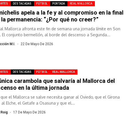
ORTES
DESTACADAS
FÚTBOL
PORTADA
REAL MALLORCA
ichelis apela a la fe y al compromiso en la final
 la permanencia: “¿Por qué no creer?”
eal Mallorca afronta este fin de semana una jornada límite en Son
. El conjunto bermellón, al borde del descenso a Segunda...
cción M.I.
22 De Mayo De 2026
ORTES
DESTACADAS
FÚTBOL
REAL MALLORCA
única carambola que salvaría al Mallorca del
censo en la última jornada
 que el Mallorca se salve necesita ganar al Oviedo, que el Girona
 al Elche, el Getafe a Osasuna y que el...
 Roig
17 De Mayo De 2026