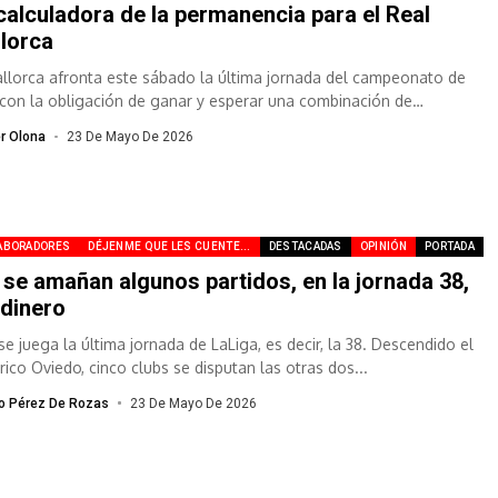
calculadora de la permanencia para el Real
lorca
allorca afronta este sábado la última jornada del campeonato de
 con la obligación de ganar y esperar una combinación de
tados...
er Olona
23 De Mayo De 2026
ABORADORES
DÉJENME QUE LES CUENTE...
DESTACADAS
OPINIÓN
PORTADA
 se amañan algunos partidos, en la jornada 38,
 dinero
se juega la última jornada de LaLiga, es decir, la 38. Descendido el
rico Oviedo, cinco clubs se disputan las otras dos...
io Pérez De Rozas
23 De Mayo De 2026