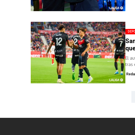
DEP
Sam
que
El a
tras 
Reda