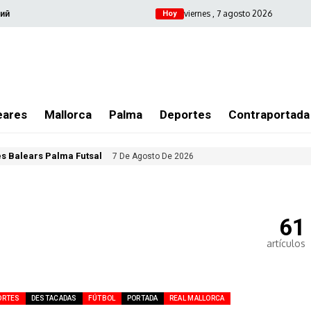
viernes , 7 agosto 2026
ий
Hoy
eares
Mallorca
Palma
Deportes
Contraportada
les Balears Palma Futsal
7 De Agosto De 2026
61
artículos
ORTES
DESTACADAS
FÚTBOL
PORTADA
REAL MALLORCA