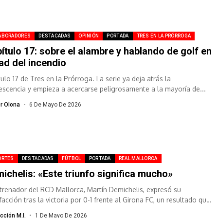
ABORADORES
DESTACADAS
OPINIÓN
PORTADA
TRES EN LA PRÓRROGA
ítulo 17: sobre el alambre y hablando de golf en
ad del incendio
ulo 17 de Tres en la Prórroga. La serie ya deja atrás la
escencia y empieza a acercarse peligrosamente a la mayoría de...
er Olona
6 De Mayo De 2026
ORTES
DESTACADAS
FÚTBOL
PORTADA
REAL MALLORCA
ichelis: «Este triunfo significa mucho»
ntrenador del RCD Mallorca, Martín Demichelis, expresó su
facción tras la victoria por 0-1 frente al Girona FC, un resultado que
dera...
cción M.I.
1 De Mayo De 2026