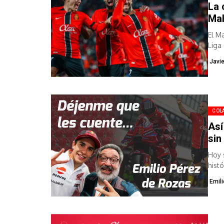
La 
Mal
El M
Liga
resul
Javi
COL
Así
sin
Hoy 
histó
Emil