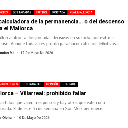
ORTES
DESTACADAS
FÚTBOL
PORTADA
REAL MALLORCA
calculadora de la permanencia… o del descenso
a el Mallorca
allorca afronta dos jornadas decisivas en su lucha por evitar el
enso. Aunque todavía es pronto para hacer cálculos definitivos
ue hay...
cción M.I.
17 De Mayo De 2026
ABORADORES
DESTACADAS
OPINIÓN
PORTADA
lorca – Villarreal: prohibido fallar
partidos que valen tres puntos y hay otros que valen una
orada. El de este fin de semana en Son Moix pertenece...
er Olona
10 De Mayo De 2026