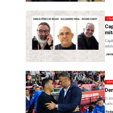
COL
Cap
mit
Capít
adol
Javi
DEP
Dem
El e
satis
consi
Reda