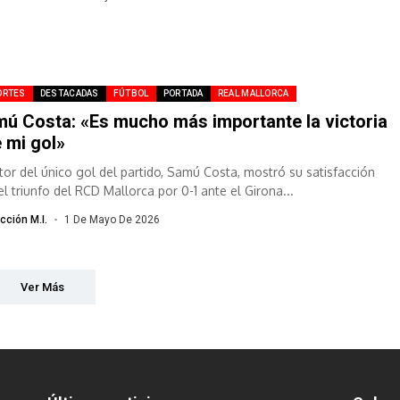
ORTES
DESTACADAS
FÚTBOL
PORTADA
REAL MALLORCA
ú Costa: «Es mucho más importante la victoria
 mi gol»
utor del único gol del partido, Samú Costa, mostró su satisfacción
el triunfo del RCD Mallorca por 0-1 ante el Girona...
cción M.I.
1 De Mayo De 2026
Ver Más