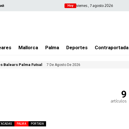
viernes , 7 agosto 2026
ий
Hoy
eares
Mallorca
Palma
Deportes
Contraportada
les Balears Palma Futsal
7 De Agosto De 2026
9
artículos
TACADAS
PALMA
PORTADA