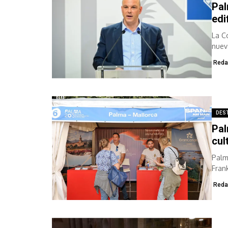
Pal
edi
La C
nueva
algún
Reda
DES
Pal
cul
Palm
Frank
Reda