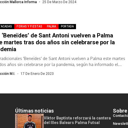
cción Mallorca Informa
25 De Marzo De 2024
TACADAS
FERIAS Y FIESTAS
PALMA
PORTADA
 ‘Beneïdes’ de Sant Antoni vuelven a Palma
e martes tras dos años sin celebrarse por la
ndemia
tradicionales 'Beneïdes' de Sant Antoni vuelven a Palma este martes
 dos años sin celebrarse por la pandemia, según ha informado el...
cción M.I.
17 De Enero De 2023
Últimas noticias
Sobre
Contact
Viktor Baptista reforzará la cantera
del Illes Balears Palma Futsal
Newslett