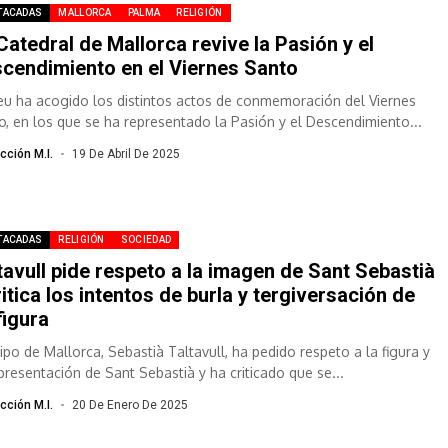
TACADAS
MALLORCA
PALMA
RELIGIÓN
Catedral de Mallorca revive la Pasión y el
cendimiento en el Viernes Santo
eu ha acogido los distintos actos de conmemoración del Viernes
o, en los que se ha representado la Pasión y el Descendimiento...
cción M.I.
19 De Abril De 2025
TACADAS
RELIGIÓN
SOCIEDAD
tavull pide respeto a la imagen de Sant Sebastià
ritica los intentos de burla y tergiversación de
figura
bipo de Mallorca, Sebastià Taltavull, ha pedido respeto a la figura y
epresentación de Sant Sebastià y ha criticado que se...
cción M.I.
20 De Enero De 2025