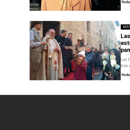
Reda
DES
Las
est
pa
Las 
tras
Reda