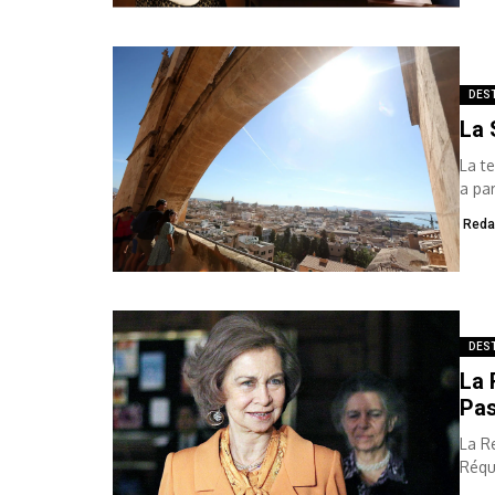
DES
La 
La t
a pa
Reda
DES
La 
Pas
La R
Réqu