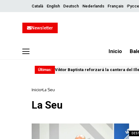
Català
English
Deutsch
Nederlands
Français
Русск
Newsletter
Inicio
Bal
Viktor Baptista reforzará la cantera del Il
Últimas:
Inicio
La Seu
La Seu
DES