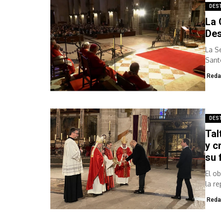
DES
La 
Des
La S
Sant
Reda
DES
Tal
y c
su 
El o
la r
Reda