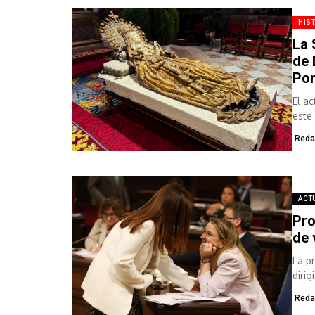
HIS
La 
de 
Por
El a
este 
Reda
ACT
Pro
de 
La p
diri
que 
Reda