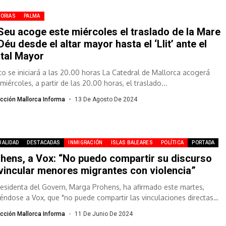
TORIAS
PALMA
Seu acoge este miércoles el traslado de la Mare
Déu desde el altar mayor hasta el ‘Llit’ ante el
tal Mayor
cto se iniciará a las 20.00 horas La Catedral de Mallorca acogerá
miércoles, a partir de las 20.00 horas, el traslado...
cción Mallorca Informa
13 De Agosto De 2024
UALIDAD
DESTACADAS
INMIGRACIÓN
ISLAS BALEARES
POLÍTICA
PORTADA
hens, a Vox: “No puedo compartir su discurso
vincular menores migrantes con violencia”
residenta del Govern, Marga Prohens, ha afirmado este martes,
giéndose a Vox, que "no puede compartir las vinculaciones directas
hacen entre...
cción Mallorca Informa
11 De Junio De 2024