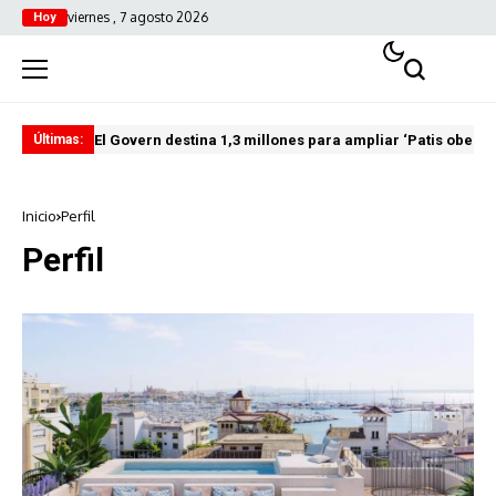
viernes , 7 agosto 2026
Hoy
El Govern destina 1,3 millones para ampliar ‘Patis oberts
Int
Últimas:
Inicio
Perfil
Perfil