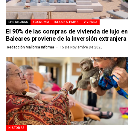
DESTACADAS
ECONOMÍA
ISLAS BALEARES
VIVIENDA
El 90% de las compras de vivienda de lujo en
Baleares proviene de la inversión extranjera
Redacción Mallorca Informa
15 De Noviembre De 2023
HISTORIAS