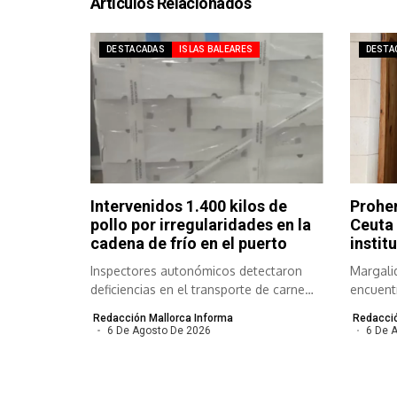
Artículos Relacionados
DESTACADAS
ISLAS BALEARES
DESTA
Intervenidos 1.400 kilos de
Prohen
pollo por irregularidades en la
Ceuta 
cadena de frío en el puerto
instit
Inspectores autonómicos detectaron
Margali
deficiencias en el transporte de carne
encuentr
congelada y refrigerada...
Redacción Mallorca Informa
Redacció
6 De Agosto De 2026
6 De 