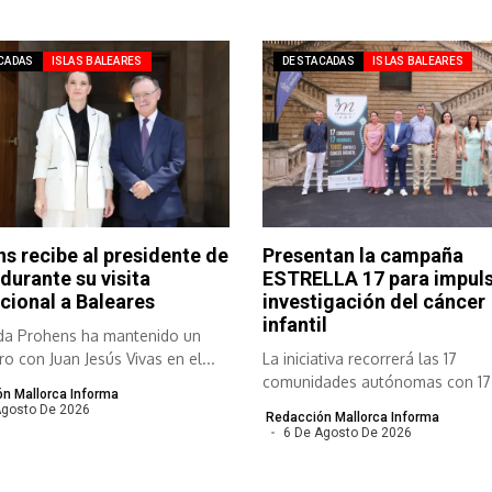
CADAS
ISLAS BALEARES
DESTACADAS
ISLAS BALEARES
s recibe al presidente de
Presentan la campaña
durante su visita
ESTRELLA 17 para impuls
ucional a Baleares
investigación del cáncer
infantil
da Prohens ha mantenido un
o con Juan Jesús Vivas en el...
La iniciativa recorrerá las 17
comunidades autónomas con 17
n Mallorca Informa
Ironman en 17...
Agosto De 2026
Redacción Mallorca Informa
6 De Agosto De 2026