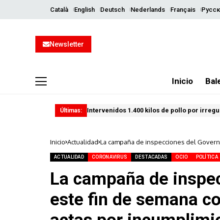
Català
English
Deutsch
Nederlands
Français
Русск
Newsletter
Inicio
Bal
Intervenidos 1.400 kilos de pollo por irreg
Últimas:
Inicio
Actualidad
La campaña de inspecciones del Govern 
ACTUALIDAD
CORONAVIRUS
DESTACADAS
OCIO
POLÍTICA
La campaña de inspec
este fin de semana co