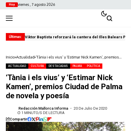
viernes , 7 agosto 2026
Hoy
Viktor Baptista reforzará la cantera del Illes Balears Pal
Pro
Últimas:
Inicio
Actualidad
‘Tània i els vius’ y ‘Estimar Nick Kamen’, premios
Ciudad de Palma de novela y poesía
ACTUALIDAD
CULTURA
DESTACADAS
PALMA
POLÍTICA
‘Tània i els vius’ y ‘Estimar Nick
Kamen’, premios Ciudad de Palma
de novela y poesía
Redacción Mallorca Informa
20 De Julio De 2020
1 MINUTO/S DE LECTURA
Compartir