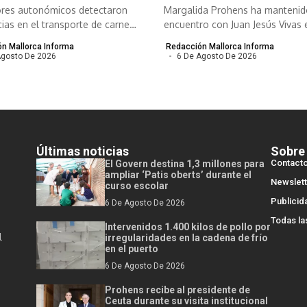
ores autonómicos detectaron
Margalida Prohens ha mantenid
cias en el transporte de carne
encuentro con Juan Jesús Vivas e
a y refrigerada...
n Mallorca Informa
Redacción Mallorca Informa
Agosto De 2026
6 De Agosto De 2026
Últimas noticias
Sobre
Contact
El Govern destina 1,3 millones para
ampliar ‘Patis oberts’ durante el
Newslett
curso escolar
Publicid
6 De Agosto De 2026
Todas la
Intervenidos 1.400 kilos de pollo por
l
irregularidades en la cadena de frío
en el puerto
6 De Agosto De 2026
Prohens recibe al presidente de
Ceuta durante su visita institucional