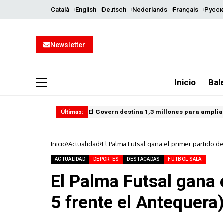
Català
English
Deutsch
Nederlands
Français
Русск
Newsletter
Inicio
Bal
El Govern destina 1,3 millones para ampliar
Últimas:
Inicio
Actualidad
El Palma Futsal gana el primer partido de
ACTUALIDAD
DEPORTES
DESTACADAS
FÚTBOL SALA
El Palma Futsal gana e
5 frente el Antequera)