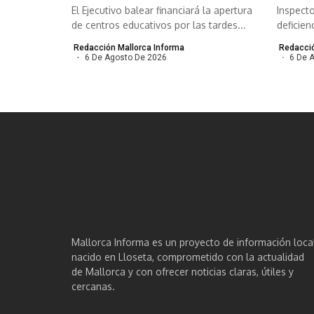
El Ejecutivo balear financiará la apertura
Inspect
de centros educativos por las tardes...
deficien
congelad
Redacción Mallorca Informa
Redacció
6 De Agosto De 2026
6 De 
Mallorca Informa es un proyecto de información loca
nacido en Lloseta, comprometido con la actualidad
de Mallorca y con ofrecer noticias claras, útiles y
cercanas.