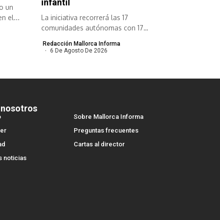
infantil
o un
n el...
La iniciativa recorrerá las 17
comunidades autónomas con 17
Ironman en 17...
Redacción Mallorca Informa
6 De Agosto De 2026
 nosotros
o
Sobre Mallorca Informa
er
Preguntas frecuentes
ad
Cartas al director
s noticias