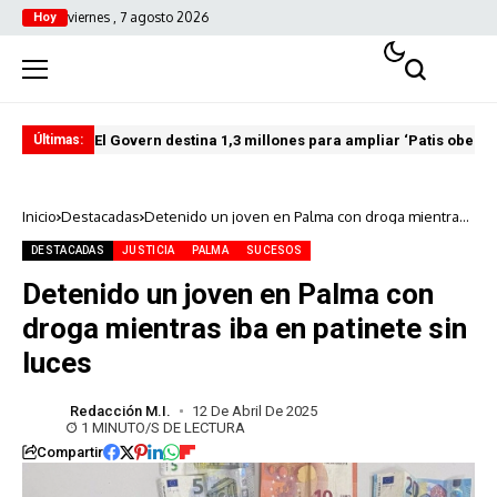
viernes , 7 agosto 2026
Hoy
El Govern destina 1,3 millones para ampliar ‘Patis oberts
Int
Últimas:
Inicio
Destacadas
Detenido un joven en Palma con droga mientras
iba en patinete sin luces
DESTACADAS
JUSTICIA
PALMA
SUCESOS
Detenido un joven en Palma con
droga mientras iba en patinete sin
luces
Redacción M.I.
12 De Abril De 2025
1 MINUTO/S DE LECTURA
Compartir