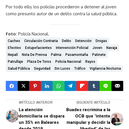
Por todo ello, los policías procedieron a detener al joven
como presunto autor de un delito contra la salud pública.
Foto:
Policía Nacional.
Cacheo
Circulación Contraria
Delito
Detención
Drogas
Efectivo
Estupefacientes
Intervención Policial
Joven
Navaja
Nepalí
Nota De Prensa
Palma
Pasamontaña
Patinete
Patrullaje
Plaza De Toros
Policía Nacional
Rayos
Salud Pública
Seguridad
Sin Luces
Tráfico
Vigilancia Nocturna
ARTÍCULO ANTERIOR
SIGUIENTE ARTÍCULO
La atención
Buades recrimina a la
domiciliaria se dispara
OCB que "intente
un 35% en Baleares
manipular y decidir la
desde 2019
libertad" de las