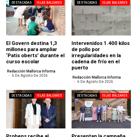
DESTACADAS
ISLAS BALEARES
DESTACADAS
ISLAS BALEARES
El Govern destina 1,3
Intervenidos 1.400 kilos
millones para ampliar
de pollo por
‘Patis oberts’ durante el
irregularidades en la
curso escolar
cadena de frío en el
puerto
Redacción Mallorca Informa
6 De Agosto De 2026
Redacción Mallorca Informa
6 De Agosto De 2026
DESTACADAS
ISLAS BALEARES
DESTACADAS
ISLAS BALEARES
Prohens recibe al
Presentan la campaña