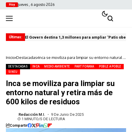
jueves , 6 agosto 2026
Hoy
El Govern destina 1,3 millones para ampliar ‘Patis oberts
Int
Últimas:
Inicio
Destacadas
Inca se moviliza para limpiar su entorno natural y
retira más de 600 kilos de residuos
DESTACADAS
INCA
MEDIO AMBIENTE
PART FORANA
POBLE A POBLE
SINEU
Inca se moviliza para limpiar su
entorno natural y retira más de
600 kilos de residuos
Redacción M.I.
9 De Junio De 2025
1 MINUTO/S DE LECTURA
Compartir