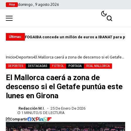
domingo , 9 agosto 2026
Hoy
FOGAIBA concede un millón de euros a IBANAT para prev
Edu
Últimas:
Inicio
Deportes
El Mallorca caerá a zona de descenso si el Getafe
puntúa este lunes en Girona
DEPORTES
DESTACADAS
FÚTBOL
PORTADA
REAL MALLORCA
El Mallorca caerá a zona de
descenso si el Getafe puntúa este
lunes en Girona
Redacción M.I.
25 De Enero De 2026
1 MINUTO/S DE LECTURA
Compartir