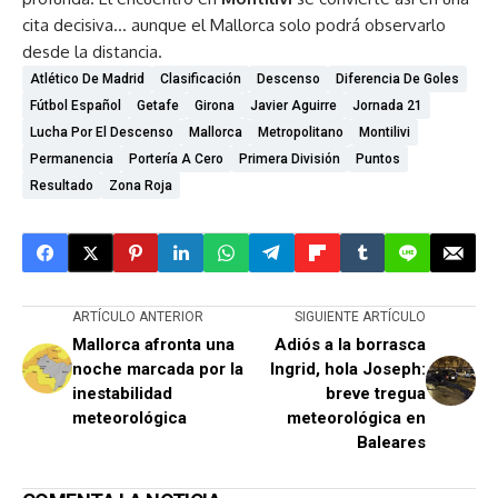
cita decisiva… aunque el Mallorca solo podrá observarlo
desde la distancia.
Atlético De Madrid
Clasificación
Descenso
Diferencia De Goles
Fútbol Español
Getafe
Girona
Javier Aguirre
Jornada 21
Lucha Por El Descenso
Mallorca
Metropolitano
Montilivi
Permanencia
Portería A Cero
Primera División
Puntos
Resultado
Zona Roja
ARTÍCULO ANTERIOR
SIGUIENTE ARTÍCULO
Mallorca afronta una
Adiós a la borrasca
noche marcada por la
Ingrid, hola Joseph:
inestabilidad
breve tregua
meteorológica
meteorológica en
Baleares