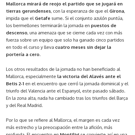
Mallorca
mirará de reojo el partido que se jugará en
tierras gerundenses
, con la esperanza de que el
Girona
,
impida que el
Getafe
sume. Si el conjunto azulón puntúa,
los bermellones terminarán la jornada en
puestos de
descenso
, una amenaza que se cierne cada vez con más
fuerza sobre un equipo que solo ha ganado cinco partidos
en todo el curso y lleva
cuatro meses sin dejar la
portería a cero
.
Los otros resultados de la jornada no han beneficiado al
Mallorca, especialmente
la victoria del Alavés ante el
Betis 2-1
en el encuentro que cerró la jornada dominical y el
triunfo del Valencia ante el Espanyol, este pasado sábado.
En la zona alta, nada ha cambiado tras los triunfos del Barça
y del Real Madrid.
Por lo que se refiere al Mallorca, el margen es cada vez
más estrecho y la preocupación entre la afición, más
profunda. El encuentro en
Montilivi
se convierte así en una