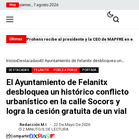
viernes , 7 agosto 2026
Hoy
Prohens recibe al presidente y la CEO de MAPFRE en el C
El 
Últimas:
Inicio
Destacadas
El Ayuntamiento de Felanitx desbloquea un
histórico conflicto urbanístico en la calle Socors y
logra la cesión gratuita de un vial
DESTACADAS
FELANITX
POBLE A POBLE
PORTADA
El Ayuntamiento de Felanitx
desbloquea un histórico conflicto
urbanístico en la calle Socors y
logra la cesión gratuita de un vial
Redacción M.I.
22 De Mayo De 2026
2 MINUTO/S DE LECTURA
Compartir