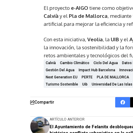
El proyecto
e-AIGO
tiene como objetivo
Calvià
y el
Pla de Mallorca
, mediante 
artificial para mejorar la eficiencia y r
Con esta iniciativa,
Veolia
, la
UIB
y el
A
la innovación, la sostenibilidad y la f
retos ambientales y tecnológicos del f
Calvià
Cambio Climático
Ciclo Del Agua
Datos 
Gestión Del Agua
Impact Hub Barcelona
Innovac
Next Generation EU
PERTE
PLA DE MALLORCA
Turismo Sostenible
Uib
Universidad De Las Islas
Compartir
ARTÍCULO ANTERIOR
El Ayuntamiento de Felanitx desbloque