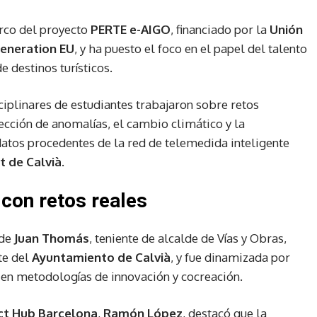
arco del proyecto
PERTE e-AIGO
, financiado por la
Unión
eneration EU
, y ha puesto el foco en el papel del talento
e destinos turísticos.
ciplinares de estudiantes trabajaron sobre retos
etección de anomalías, el cambio climático y la
datos procedentes de la red de telemedida inteligente
 de Calvià
.
con retos reales
 de
Juan Thomás
, teniente de alcalde de Vías y Obras,
te del
Ayuntamiento de Calvià
, y fue dinamizada por
 en metodologías de innovación y cocreación.
t Hub Barcelona
,
Ramón López
, destacó que la