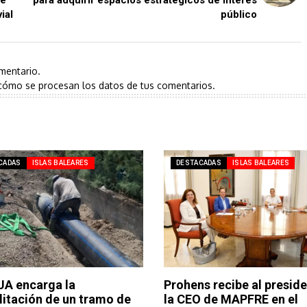
le
para adquirir espacios estratégicos de interés
ial
público
mentario.
cómo se procesan los datos de tus comentarios.
CADAS
ISLAS BALEARES
DESTACADAS
ISLAS BALEARES
A encarga la
Prohens recibe al preside
litación de un tramo de
la CEO de MAPFRE en el