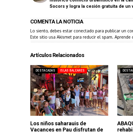
histórico conflicto urbanístico en la cal
Socors y logra la cesión gratuita de un v
COMENTA LA NOTICIA
Lo siento, debes estar
conectado
para publicar un co
Este sitio usa Akismet para reducir el spam.
Aprende 
Artículos Relacionados
DESTACADAS
ISLAS BALEARES
DESTA
Los niños saharauis de
ABAQU
Vacances en Pau disfrutan de
rehabi