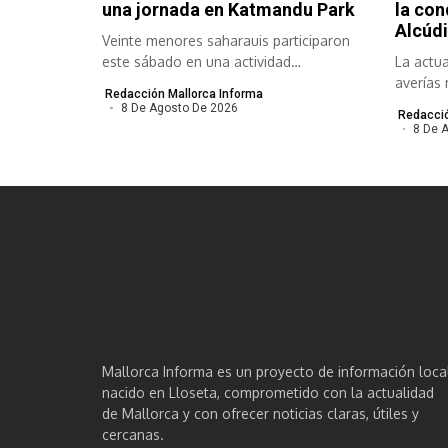
una jornada en Katmandu Park
la con
Alcúdi
Veinte menores saharauis participaron
este sábado en una actividad
La actua
organizada por el...
averías 
Redacción Mallorca Informa
meses y.
8 De Agosto De 2026
Redacció
8 De 
Mallorca Informa es un proyecto de información loca
nacido en Lloseta, comprometido con la actualidad
de Mallorca y con ofrecer noticias claras, útiles y
cercanas.