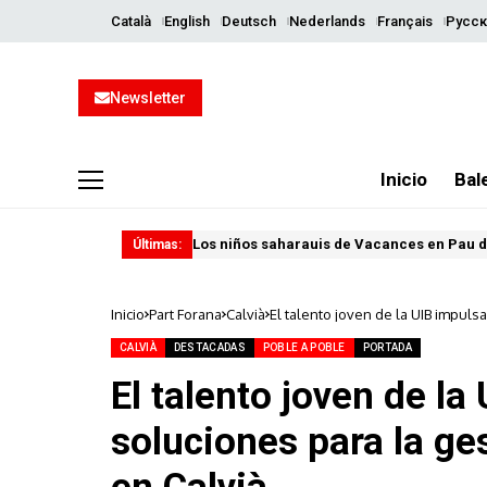
Català
English
Deutsch
Nederlands
Français
Русск
Newsletter
Inicio
Bal
Los niños saharauis de Vacances en Pau d
Últimas:
Inicio
Part Forana
Calvià
El talento joven de la UIB impuls
CALVIÀ
DESTACADAS
POBLE A POBLE
PORTADA
El talento joven de l
soluciones para la ges