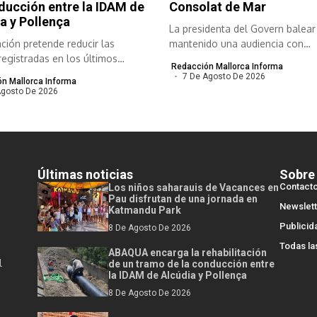
ducción entre la IDAM de
Consolat de Mar
a y Pollença
La presidenta del Govern balear
ción pretende reducir las
mantenido una audiencia con
registradas en los últimos
responsables de...
Redacción Mallorca Informa
..
7 De Agosto De 2026
n Mallorca Informa
Agosto De 2026
Últimas noticias
Sobre
Contact
Los niños saharauis de Vacances en
Pau disfrutan de una jornada en
Newslett
Katmandu Park
Publicid
8 De Agosto De 2026
Todas la
ABAQUA encarga la rehabilitación
l
de un tramo de la conducción entre
la IDAM de Alcúdia y Pollença
8 De Agosto De 2026