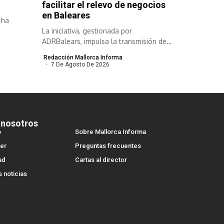
facilitar el relevo de negocios
en Baleares
 ha
La iniciativa, gestionada por
ADRBalears, impulsa la transmisión de
empresas viables para...
Redacción Mallorca Informa
7 De Agosto De 2026
 nosotros
o
Sobre Mallorca Informa
er
Preguntas frecuentes
ad
Cartas al director
s noticias