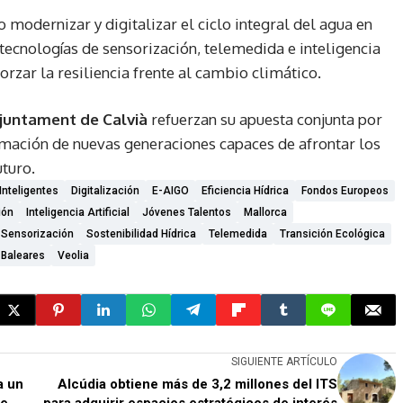
 modernizar y digitalizar el ciclo integral del agua en
tecnologías de sensorización, telemedida e inteligencia
eforzar la resiliencia frente al cambio climático.
juntament de Calvià
refuerzan su apuesta conjunta por
ormación de nuevas generaciones capaces de afrontar los
uturo.
Inteligentes
Digitalización
E-AIGO
Eficiencia Hídrica
Fondos Europeos
ión
Inteligencia Artificial
Jóvenes Talentos
Mallorca
Sensorización
Sostenibilidad Hídrica
Telemedida
Transición Ecológica
 Baleares
Veolia
SIGUIENTE ARTÍCULO
a un
Alcúdia obtiene más de 3,2 millones del ITS