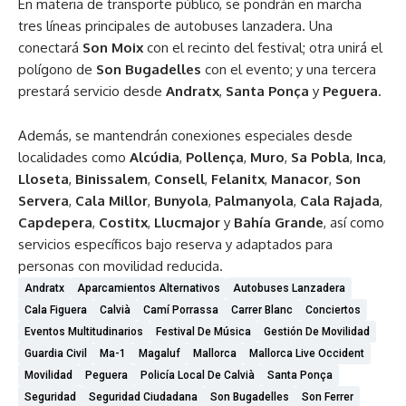
En materia de transporte público, se pondrán en marcha
tres líneas principales de autobuses lanzadera. Una
conectará
Son Moix
con el recinto del festival; otra unirá el
polígono de
Son Bugadelles
con el evento; y una tercera
prestará servicio desde
Andratx
,
Santa Ponça
y
Peguera
.
Además, se mantendrán conexiones especiales desde
localidades como
Alcúdia
,
Pollença
,
Muro
,
Sa Pobla
,
Inca
,
Lloseta
,
Binissalem
,
Consell
,
Felanitx
,
Manacor
,
Son
Servera
,
Cala Millor
,
Bunyola
,
Palmanyola
,
Cala Rajada
,
Capdepera
,
Costitx
,
Llucmajor
y
Bahía Grande
, así como
servicios específicos bajo reserva y adaptados para
personas con movilidad reducida.
Andratx
Aparcamientos Alternativos
Autobuses Lanzadera
Cala Figuera
Calvià
Camí Porrassa
Carrer Blanc
Conciertos
Eventos Multitudinarios
Festival De Música
Gestión De Movilidad
Guardia Civil
Ma-1
Magaluf
Mallorca
Mallorca Live Occident
Movilidad
Peguera
Policía Local De Calvià
Santa Ponça
Seguridad
Seguridad Ciudadana
Son Bugadelles
Son Ferrer