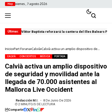
viernes , 7 agosto 2026
Hoy
Viktor Baptista reforzará la cantera del Illes Balears Pal
Pro
Últimas:
Inicio
Part Forana
Calvià
Calvià activa un amplio dispositivo de
seguridad y movilidad ante la llegada de
70.000 asistentes al Mallorca Live Occident
CALVIÀ
CONCIERTOS
MÚSICA
PORTADA
Calvià activa un amplio dispositivo
de seguridad y movilidad ante la
llegada de 70.000 asistentes al
Mallorca Live Occident
Redacción M.I.
8 De Junio De 2026
2 MINUTO/S DE LECTURA
Compartir