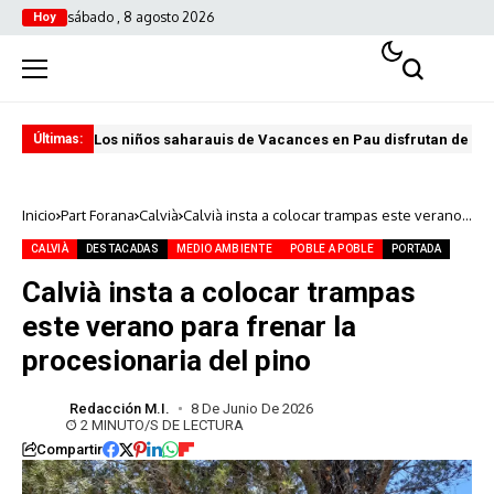
sábado , 8 agosto 2026
Hoy
Los niños saharauis de Vacances en Pau disfrutan de u
ABA
Últimas:
Inicio
Part Forana
Calvià
Calvià insta a colocar trampas este verano
para frenar la procesionaria del pino
CALVIÀ
DESTACADAS
MEDIO AMBIENTE
POBLE A POBLE
PORTADA
Calvià insta a colocar trampas
este verano para frenar la
procesionaria del pino
Redacción M.I.
8 De Junio De 2026
2 MINUTO/S DE LECTURA
Compartir