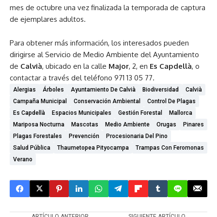
mes de octubre una vez finalizada la temporada de captura
de ejemplares adultos.
Para obtener más información, los interesados pueden
dirigirse al Servicio de Medio Ambiente del Ayuntamiento
de
Calvià
, ubicado en la calle
Major
, 2, en
Es Capdellà
, o
contactar a través del teléfono 971 13 05 77.
Alergias
Árboles
Ayuntamiento De Calvià
Biodiversidad
Calvià
Campaña Municipal
Conservación Ambiental
Control De Plagas
Es Capdellà
Espacios Municipales
Gestión Forestal
Mallorca
Mariposa Nocturna
Mascotas
Medio Ambiente
Orugas
Pinares
Plagas Forestales
Prevención
Procesionaria Del Pino
Salud Pública
Thaumetopea Pityocampa
Trampas Con Feromonas
Verano
ARTÍCULO ANTERIOR
SIGUIENTE ARTÍCULO