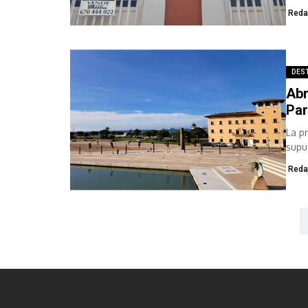
Reda
DES
Abr
Par
La p
supu
Reda