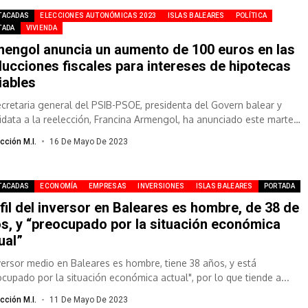
TACADAS
ELECCIONES AUTONÓMICAS 2023
ISLAS BALEARES
POLÍTICA
TADA
VIVIENDA
engol anuncia un aumento de 100 euros en las
ucciones fiscales para intereses de hipotecas
iables
ecretaria general del PSIB-PSOE, presidenta del Govern balear y
idata a la reelección, Francina Armengol, ha anunciado este martes
umento de...
cción M.I.
16 De Mayo De 2023
TACADAS
ECONOMÍA
EMPRESAS
INVERSIONES
ISLAS BALEARES
PORTADA
fil del inversor en Baleares es hombre, de 38 de
s, y “preocupado por la situación económica
ual”
nversor medio en Baleares es hombre, tiene 38 años, y está
ocupado por la situación económica actual", por lo que tiende a...
cción M.I.
11 De Mayo De 2023