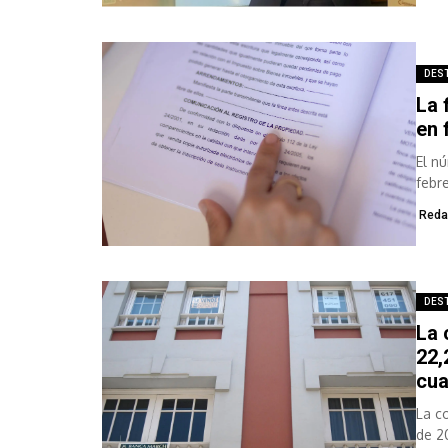
DES
La 
en 
El n
febr
Reda
DES
La 
22,
cua
La c
de 2