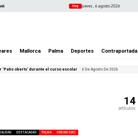
jueves , 6 agosto 2026
ий
Hoy
eares
Mallorca
Palma
Deportes
Contraportada
 ‘Patis oberts’ durante el curso escolar
6 De Agosto De 2026
14
artículos
UALIDAD
DESTACADAS
PALMA
URBANISMO