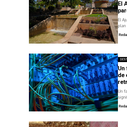
El 
par
El A
plan
con..
Reda
DES
Un 
de 
ret
Un f
sign
Reda