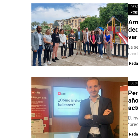
DES
POR
Arm
ded
var
La s
cand
un a
Reda
DES
Per
año
act
El i
"pre
Reda