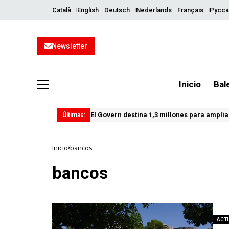
Català
English
Deutsch
Nederlands
Français
Русск
Newsletter
Inicio
Bal
El Govern destina 1,3 millones para ampliar
Últimas:
Inicio
bancos
bancos
ACT