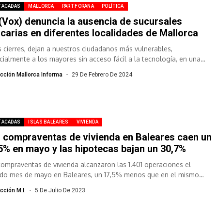
TACADAS
MALLORCA
PART FORANA
POLÍTICA
 (Vox) denuncia la ausencia de sucursales
carias en diferentes localidades de Mallorca
s cierres, dejan a nuestros ciudadanos más vulnerables,
cialmente a los mayores sin acceso fácil a la tecnología, en una
ación de desamparo...
cción Mallorca Informa
29 De Febrero De 2024
TACADAS
ISLAS BALEARES
VIVIENDA
 compraventas de vivienda en Baleares caen un
5% en mayo y las hipotecas bajan un 30,7%
compraventas de vivienda alcanzaron las 1.401 operaciones el
do mes de mayo en Baleares, un 17,5% menos que en el mismo
..
cción M.I.
5 De Julio De 2023