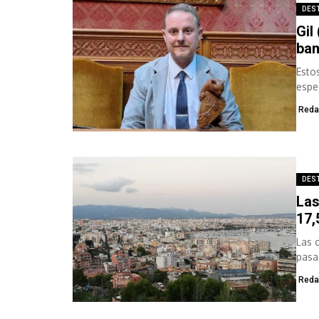
DES
Gil
ban
Esto
espe
situ
Reda
DES
Las
17,
Las 
pasa
mes.
Reda