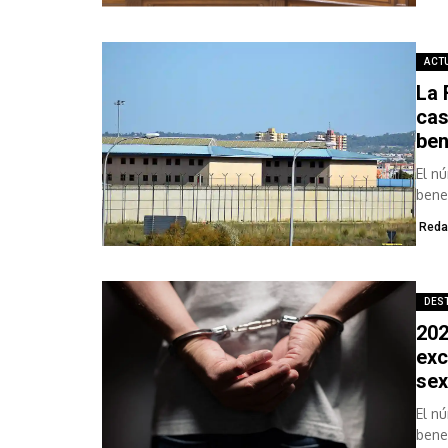
ACT
La 
cas
ben
El n
bene
Reda
DES
202
exc
sex
El n
bene