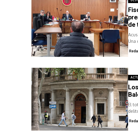
DES
Fis
pre
de 
Acus
Una 
Reda
ACT
Los
Bal
El t
deli
Reda