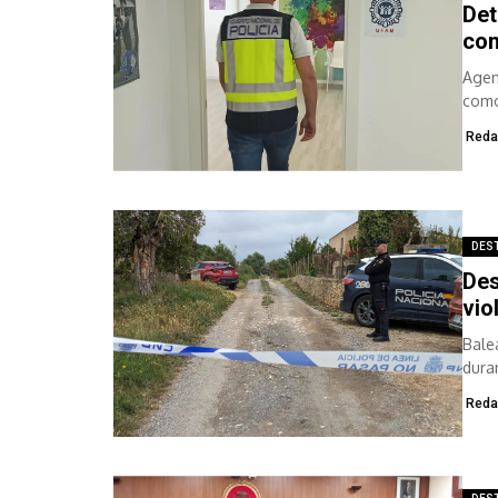
Det
com
Agen
como
Reda
DES
Des
vio
Bale
dura
Reda