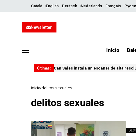
Català
English
Deutsch
Nederlands
Français
Русск
Newsletter
Inicio
Bal
Can Sales instala un escáner de alta resol
Últimas:
Inicio
delitos sexuales
delitos sexuales
DES