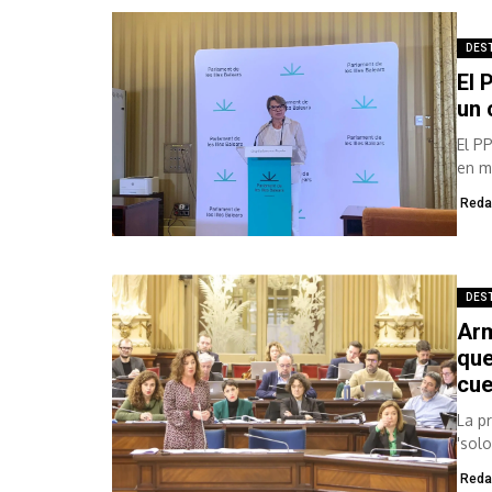
DES
El 
un 
El P
en m
Reda
DES
Arm
que
cue
La p
'solo
Reda