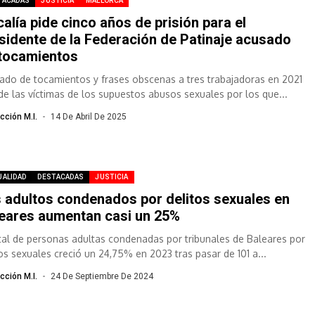
TACADAS
JUSTICIA
MALLORCA
calía pide cinco años de prisión para el
sidente de la Federación de Patinaje acusado
tocamientos
ado de tocamientos y frases obscenas a tres trabajadoras en 2021
de las víctimas de los supuestos abusos sexuales por los que...
cción M.I.
14 De Abril De 2025
UALIDAD
DESTACADAS
JUSTICIA
 adultos condenados por delitos sexuales en
eares aumentan casi un 25%
otal de personas adultas condenadas por tribunales de Baleares por
tos sexuales creció un 24,75% en 2023 tras pasar de 101 a...
cción M.I.
24 De Septiembre De 2024