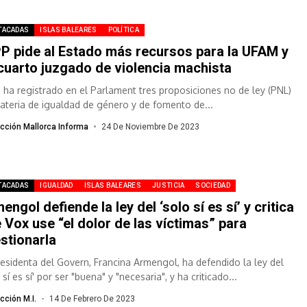
TACADAS
ISLAS BALEARES
POLÍTICA
PP pide al Estado más recursos para la UFAM y
cuarto juzgado de violencia machista
P ha registrado en el Parlament tres proposiciones no de ley (PNL)
ateria de igualdad de género y de fomento de...
cción Mallorca Informa
24 De Noviembre De 2023
TACADAS
IGUALDAD
ISLAS BALEARES
JUSTICIA
SOCIEDAD
engol defiende la ley del ‘solo sí es sí’ y critica
 Vox use “el dolor de las víctimas” para
stionarla
residenta del Govern, Francina Armengol, ha defendido la ley del
 sí es sí' por ser "buena" y "necesaria", y ha criticado...
cción M.I.
14 De Febrero De 2023