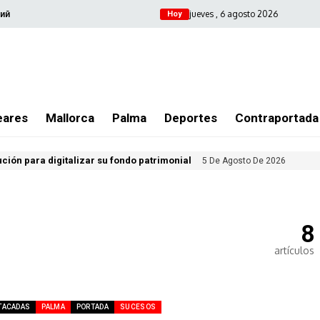
jueves , 6 agosto 2026
ий
Hoy
eares
Mallorca
Palma
Deportes
Contraportada
ución para digitalizar su fondo patrimonial
5 De Agosto De 2026
8
artículos
TACADAS
PALMA
PORTADA
SUCESOS