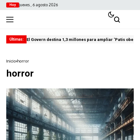
jueves , 6 agosto 2026
Hoy
El Govern destina 1,3 millones para ampliar ‘Patis oberts
Int
Últimas:
Inicio
horror
horror