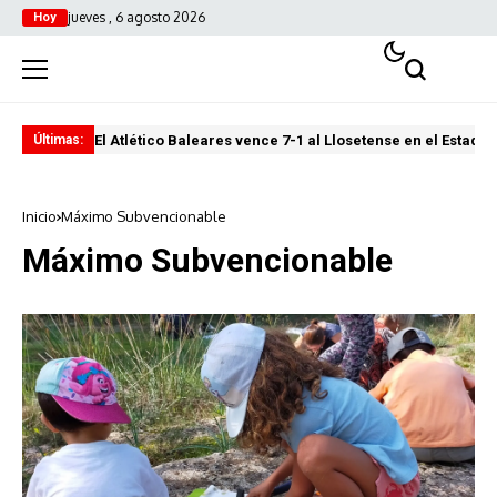
jueves , 6 agosto 2026
Hoy
El Atlético Baleares vence 7-1 al Llosetense en el Estadi 
El 
Últimas:
Inicio
Máximo Subvencionable
Máximo Subvencionable