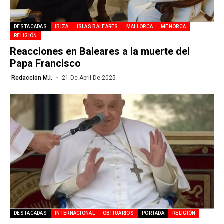
DESTACADAS
IBIZA
ISLAS BALEARES
MALLORCA
MENORCA
RELIGIÓN
Reacciones en Baleares a la muerte del
Papa Francisco
Redacción M.I.
21 De Abril De 2025
DESTACADAS
INTERNACIONAL
OBITUARIOS
PORTADA
RELIGIÓN