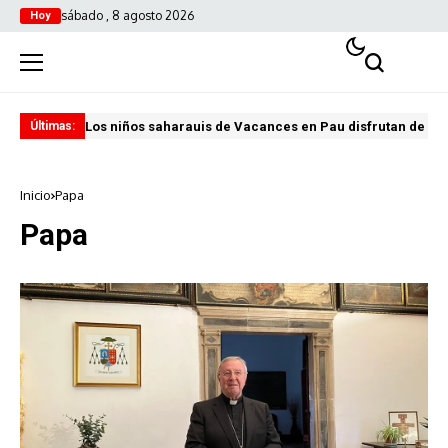
sábado , 8 agosto 2026
Hoy
Los niños saharauis de Vacances en Pau disfrutan de u
ABA
Últimas:
Inicio
Papa
Papa