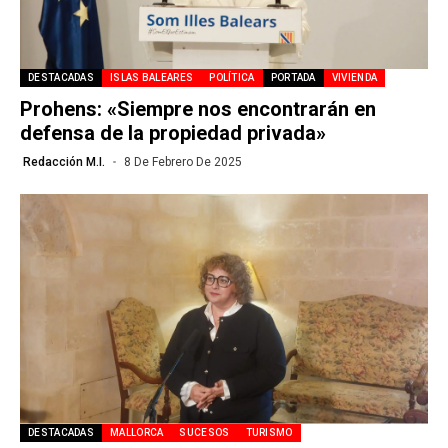
DESTACADAS
ISLAS BALEARES
POLÍTICA
PORTADA
VIVIENDA
Prohens: «Siempre nos encontrarán en
defensa de la propiedad privada»
Redacción M.I.
8 De Febrero De 2025
DESTACADAS
MALLORCA
SUCESOS
TURISMO