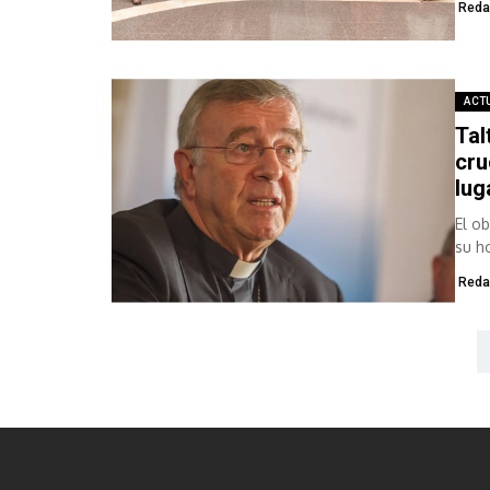
Reda
ACT
Tal
cru
lug
El o
su ho
Reda