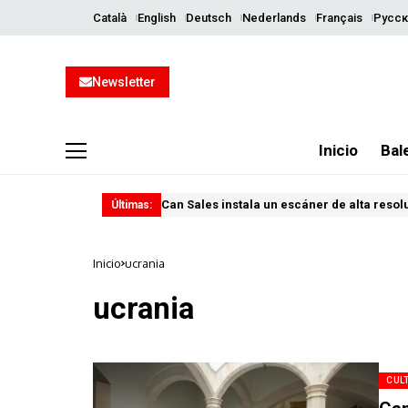
Català
English
Deutsch
Nederlands
Français
Русск
Newsletter
Inicio
Bal
Can Sales instala un escáner de alta resol
Últimas:
Inicio
ucrania
ucrania
CUL