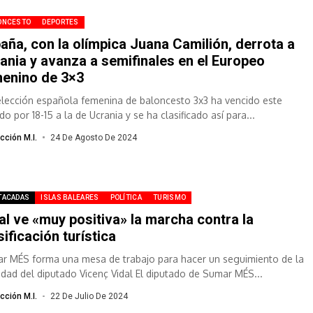
ONCESTO
DEPORTES
aña, con la olímpica Juana Camilión, derrota a
ania y avanza a semifinales en el Europeo
enino de 3×3
elección española femenina de baloncesto 3x3 ha vencido este
o por 18-15 a la de Ucrania y se ha clasificado así para...
cción M.I.
24 De Agosto De 2024
TACADAS
ISLAS BALEARES
POLÍTICA
TURISMO
al ve «muy positiva» la marcha contra la
ificación turística
r MÉS forma una mesa de trabajo para hacer un seguimiento de la
vidad del diputado Vicenç Vidal El diputado de Sumar MÉS...
cción M.I.
22 De Julio De 2024