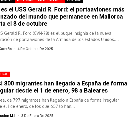
TACADAS
HISTORIAS
ISLAS BALEARES
PORTADA
 es el USS Gerald R. Ford: el portaaviones más
nzado del mundo que permanece en Mallorca
ta el 8 de octubre
SS Gerald R. Ford (CVN-78) es el buque insignia de la nueva
ración de portaaviones de la Armada de los Estados Unidos....
Carreño
4 De Octubre De 2025
IONAL
i 800 migrantes han llegado a España de forma
egular desde el 1 de enero, 98 a Baleares
otal de 797 migrantes han llegado a España de forma irregular
e el 1 de enero, de los que 657 lo han...
cción M.I.
3 De Enero De 2025