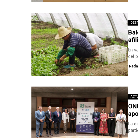
DES
Bal
afi
En v
del 
Socia
Reda
ACT
ONU
apo
La d
part
y ad