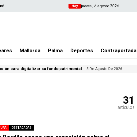
jueves , 6 agosto 2026
ий
Hoy
eares
Mallorca
Palma
Deportes
Contraportada
ución para digitalizar su fondo patrimonial
5 De Agosto De 2026
31
artículos
TURA
DESTACADAS