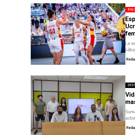
BAL
Esp
Ucr
fem
La s
sábad
Reda
DES
Vid
mas
Suma
acti
Reda