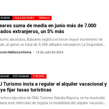
TACADAS
ISLAS BALEARES
TRABAJO
eares suma de media en junio más de 7.000
liados extranjeros, un 5% más
alores absolutos, Baleares registra el tercer mayor incremento de
país, al ganar un total de 5.586 afiliados extranjeros La Seguridad
l...
cción Mallorca Informa
16 De Julio De 2024
UALIDAD
DESTACADAS
TURISMO
 Turismo insta a regular el alquiler vacacional y
ya fijar tasas turísticas
irectora ejecutiva de ONU Turismo, Natalia Bayona, se ha mostrado
idaria este miércoles de regular la modalidad del alquiler vacacional
emás...