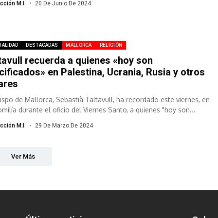
cción M.I.
20 De Junio De 2024
UALIDAD
DESTACADAS
MALLORCA
RELIGIÓN
tavull recuerda a quienes «hoy son
cificados» en Palestina, Ucrania, Rusia y otros
ares
bispo de Mallorca, Sebastià Taltavull, ha recordado este viernes, en
milía durante el oficio del Viernes Santo, a quienes "hoy son...
cción M.I.
29 De Marzo De 2024
Ver Más