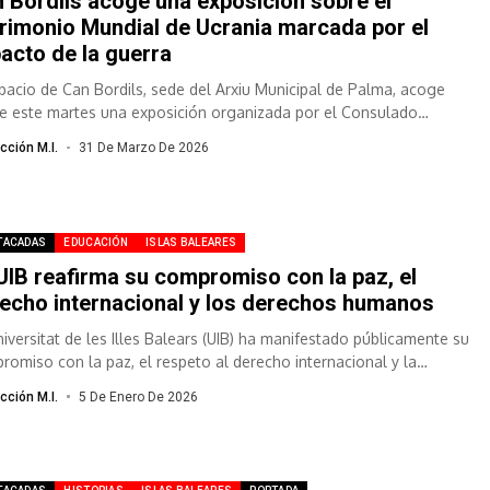
 Bordils acoge una exposición sobre el
rimonio Mundial de Ucrania marcada por el
acto de la guerra
spacio de Can Bordils, sede del Arxiu Municipal de Palma, acoge
e este martes una exposición organizada por el Consulado
rario de...
cción M.I.
31 De Marzo De 2026
TACADAS
EDUCACIÓN
ISLAS BALEARES
UIB reafirma su compromiso con la paz, el
echo internacional y los derechos humanos
niversitat de les Illes Balears (UIB) ha manifestado públicamente su
romiso con la paz, el respeto al derecho internacional y la
nsa...
cción M.I.
5 De Enero De 2026