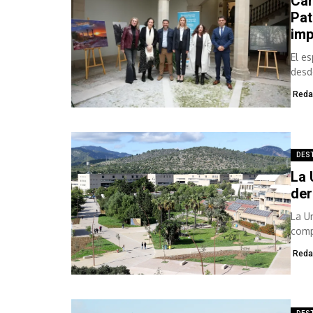
Can
Pat
imp
El e
desd
Hono
Reda
DES
La 
der
La U
comp
defe
Reda