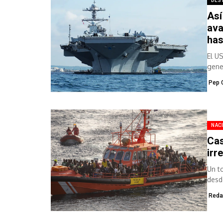
DES
Así
ava
has
El U
gene
Pep 
NAC
Cas
irr
Un t
desd
Reda