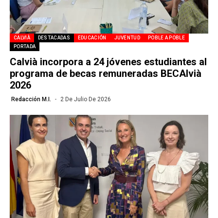
CALVIÀ
DESTACADAS
EDUCACIÓN
JUVENTUD
POBLE A POBLE
PORTADA
Calvià incorpora a 24 jóvenes estudiantes al
programa de becas remuneradas BECAlvià
2026
Redacción M.I.
2 De Julio De 2026