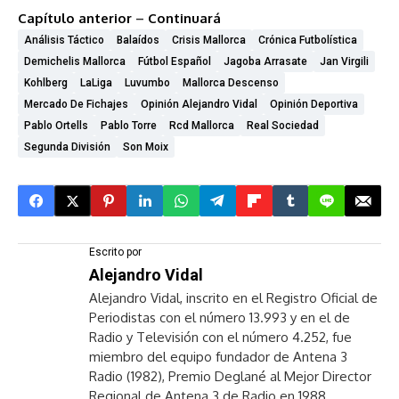
Capítulo anterior
–
Continuará
Análisis Táctico
Balaídos
Crisis Mallorca
Crónica Futbolística
Demichelis Mallorca
Fútbol Español
Jagoba Arrasate
Jan Virgili
Kohlberg
LaLiga
Luvumbo
Mallorca Descenso
Mercado De Fichajes
Opinión Alejandro Vidal
Opinión Deportiva
Pablo Ortells
Pablo Torre
Rcd Mallorca
Real Sociedad
Segunda División
Son Moix
Escrito por
Alejandro Vidal
Alejandro Vidal, inscrito en el Registro Oficial de
Periodistas con el número 13.993 y en el de
Radio y Televisión con el número 4.252, fue
miembro del equipo fundador de Antena 3
Radio (1982), Premio Deglané al Mejor Director
Regional de Antena 3 de Radio en 1988,