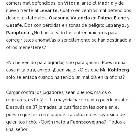
córners mal defendidos: en
Vitoria
, ante el
Madrid
y de
nuevo frente al
Levante
. Cuatro en centros mal defendidos
desde los laterales:
Osasuna
,
Valencia
en
Palma
,
Elche
y
Getafe
. Dos con pérdidas en zonas de peligro:
Espanyol
y
Pamplona
. ¿No han servido los entrenamientos para
corregir tales anomalías o sencillamente se han destinado a
otros menesteres?
«No he venido para agradar, sino para ganar». Pues ni una
cosa ni la otra, amigo. ¡Buen viaje! ¿O es que Mr.
Kohlberg
solo se enfada cuando ha tenido un mal día en la oficina?
Cargar contra los jugadores, sean buenos, malos o
regulares, es lo fácil. La mayoría hace cuanto puede y sabe.
Después de 37 jornadas, la clasificación les pone en el
puesto que les corresponde. La culpa no es suya, sino de
quien los fichó. ¿Quién mató a
Fuenteovejuna
? ¡Todos a
una, señor!