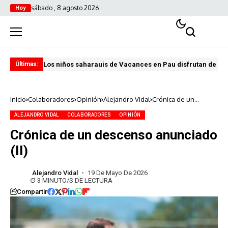
sábado , 8 agosto 2026
Hoy
Los niños saharauis de Vacances en Pau disfrutan de u
ABA
Últimas:
Inicio
Colaboradores
Opinión
Alejandro Vidal
Crónica de un
descenso anunciado
(II)
ALEJANDRO VIDAL
COLABORADORES
OPINIÓN
Crónica de un descenso anunciado
(II)
Alejandro Vidal
19 De Mayo De 2026
3 MINUTO/S DE LECTURA
Compartir