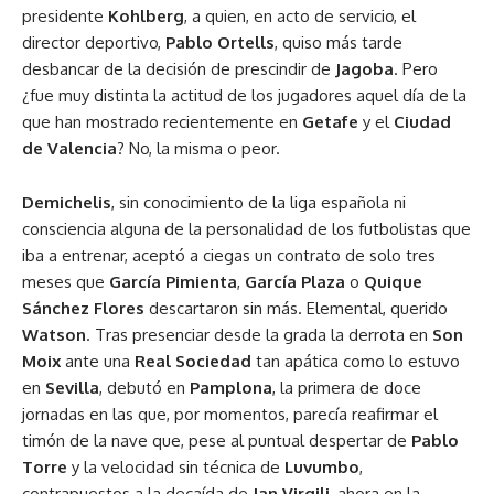
presidente
Kohlberg
, a quien, en acto de servicio, el
director deportivo,
Pablo Ortells
, quiso más tarde
desbancar de la decisión de prescindir de
Jagoba
. Pero
¿fue muy distinta la actitud de los jugadores aquel día de la
que han mostrado recientemente en
Getafe
y el
Ciudad
de Valencia
? No, la misma o peor.
Demichelis
, sin conocimiento de la liga española ni
consciencia alguna de la personalidad de los futbolistas que
iba a entrenar, aceptó a ciegas un contrato de solo tres
meses que
García Pimienta
,
García Plaza
o
Quique
Sánchez Flores
descartaron sin más. Elemental, querido
Watson
. Tras presenciar desde la grada la derrota en
Son
Moix
ante una
Real Sociedad
tan apática como lo estuvo
en
Sevilla
, debutó en
Pamplona
, la primera de doce
jornadas en las que, por momentos, parecía reafirmar el
timón de la nave que, pese al puntual despertar de
Pablo
Torre
y la velocidad sin técnica de
Luvumbo
,
contrapuestos a la decaída de
Jan Virgili
, ahora en la